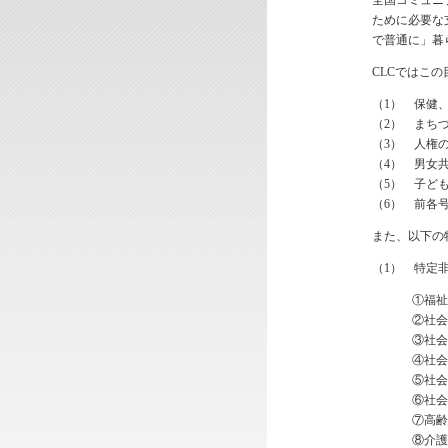
全国コミュニ
ために必要な
で普通に」暮
CLCではこ
（1） 保健
（2） まち
（3） 人権
（4） 男女
（5） 子ど
（6） 前各
また、以下の
（1） 特定
①福祉
②社会
③社会
④社会
⑤社会
⑥社会
⑦高齢
⑧介護