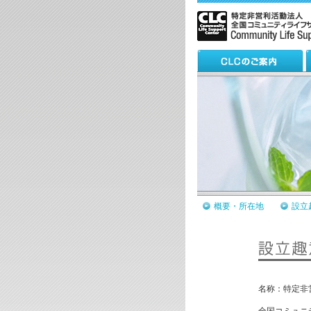
概要・所在地
設立
名称：特定非