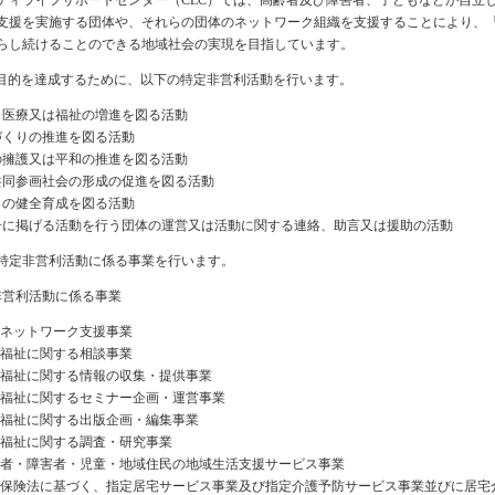
ティライフサポートセンター（CLC）では、高齢者及び障害者、子どもなどが自立
支援を実施する団体や、それらの団体のネットワーク組織を支援することにより、
らし続けることのできる地域社会の実現を目指しています。
の目的を達成するために、以下の特定非営利活動を行います。
、医療又は福祉の増進を図る活動
づくりの推進を図る活動
の擁護又は平和の推進を図る活動
共同参画社会の形成の促進を図る活動
もの健全育成を図る活動
号に掲げる活動を行う団体の運営又は活動に関する連絡、助言又は援助の活動
特定非営利活動に係る事業を行います。
非営利活動に係る事業
ネットワーク支援事業
福祉に関する相談事業
福祉に関する情報の収集・提供事業
福祉に関するセミナー企画・運営事業
福祉に関する出版企画・編集事業
福祉に関する調査・研究事業
者・障害者・児童・地域住民の地域生活支援サービス事業
保険法に基づく、指定居宅サービス事業及び指定介護予防サービス事業並びに居宅