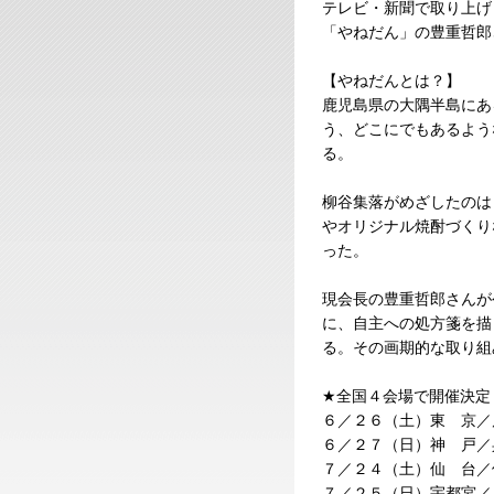
テレビ・新聞で取り上げ
「やねだん」の豊重哲郎
【やねだんとは？】
鹿児島県の大隅半島にあ
う、どこにでもあるよう
る。
柳谷集落がめざしたのは
やオリジナル焼酎づくり
った。
現会長の豊重哲郎さんが
に、自主への処方箋を描
る。その画期的な取り組
★全国４会場で開催決定
６／２６（土）東 京／
６／２７（日）神 戸／
７／２４（土）仙 台／
７／２５（日）宇都宮／