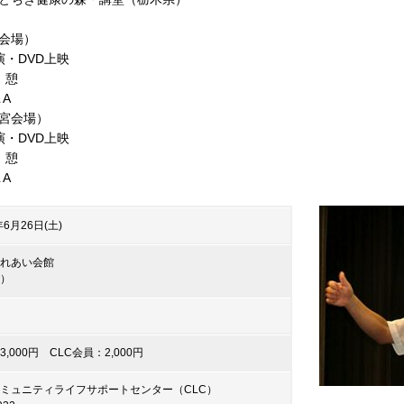
会場）
演・DVD上映
 憩
＆A
宮会場）
演・DVD上映
 憩
＆A
年6月26日(土)
れあい会館
）
,000円 CLC会員：2,000円
ミュニティライフサポートセンター（CLC）