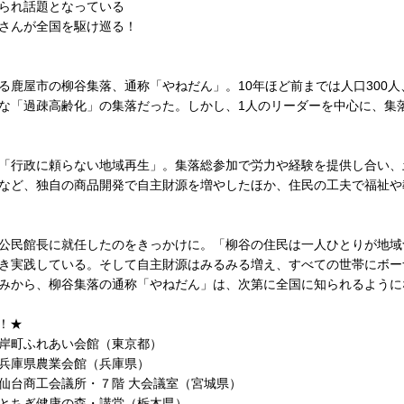
られ話題となっている
さんが全国を駆け巡る！
る鹿屋市の柳谷集落、通称「やねだん」。10年ほど前までは人口300人
な「過疎高齢化」の集落だった。しかし、1人のリーダーを中心に、集
「行政に頼らない地域再生」。集落総参加で労力や経験を提供し合い、
など、独自の商品開発で自主財源を増やしたほか、住民の工夫で福祉や
公民館長に就任したのをきっかけに。「柳谷の住民は一人ひとりが地域
き実践している。そして自主財源はみるみる増え、すべての世帯にボー
みから、柳谷集落の通称「やねだん」は、次第に全国に知られるように
！★
岸町ふれあい会館（東京都）
兵庫県農業会館（兵庫県）
仙台商工会議所・７階 大会議室（宮城県）
とちぎ健康の森・講堂（栃木県）